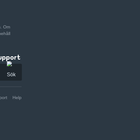
as. Om
nehåll
upport
ort
Help